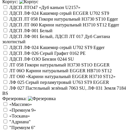
Корпус:
ЛДСП ЛТО47 «Дуб каньон U2157»
ЛДСП ЛФ 024 Кашемир серый ECGER U702 ST9
ЛДСП ЛТ 058 Гикори натуральный Н3730 ST10 Egger
ЛДСП ЛТ 060 Карини натуральный H3710 ST12 Egger
ЛДСП ЛФ 001 Белый
ЛДСП ЛФ 001 Белый, ЛДСП ЛТ 017 Дуб Сантана
золотистый
ЛДСП ЛФ 024 Кашемир серый U702 ST9 Egger
ЛДСП ЛФ 026 Серый Графит 0162 РЕ
ЛДСП ЛФ ОЗО Бензин 0244 SU
ЛТ 058 Гикори натуральный Н3730 ST1O EGGER
ЛТ 06О Карини натуральный EGGER HB710 ST12
ЛТ О60 «Карини натуральный EGGER H3710 ST12»
ЛФ 025 Серый перламутровый U763 ST9 EGGER
ЛФ 027 Пастельный зелёный 7063 SU, ЛФ 031 Земля 7184
BS
Фрезеровка:
«Массимо»
«Премиум 9»
«Тоскана»
"Адриана"
"Премиум 6"