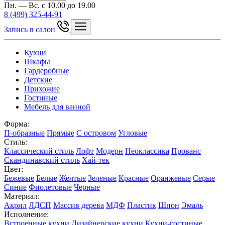
Пн. — Вс. с 10.00 до 19.00
8 (499) 325-44-91
Запись в салон
Кухни
Шкафы
Гардеробные
Детские
Прихожие
Гостиные
Мебель для ванной
Форма:
П-образные
Прямые
С островом
Угловые
Стиль:
Классический стиль
Лофт
Модерн
Неоклассика
Прованс
Скандинавский стиль
Хай-тек
Цвет:
Бежевые
Белые
Желтые
Зеленые
Красные
Оранжевые
Серые
Синие
Фиолетовые
Черные
Материал:
Акрил
ЛДСП
Массив дерева
МДФ
Пластик
Шпон
Эмаль
Исполнение:
Встроенные кухни
Дизайнерские кухни
Кухни-гостиные