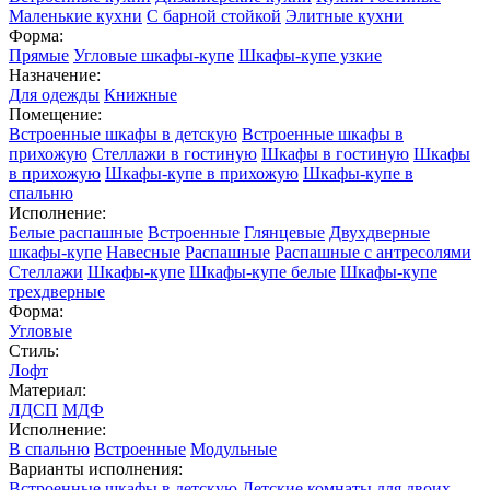
Маленькие кухни
С барной стойкой
Элитные кухни
Форма:
Прямые
Угловые шкафы-купе
Шкафы-купе узкие
Назначение:
Для одежды
Книжные
Помещение:
Встроенные шкафы в детскую
Встроенные шкафы в
прихожую
Стеллажи в гостиную
Шкафы в гостиную
Шкафы
в прихожую
Шкафы-купе в прихожую
Шкафы-купе в
спальню
Исполнение:
Белые распашные
Встроенные
Глянцевые
Двухдверные
шкафы-купе
Навесные
Распашные
Распашные с антресолями
Стеллажи
Шкафы-купе
Шкафы-купе белые
Шкафы-купе
трехдверные
Форма:
Угловые
Стиль:
Лофт
Материал:
ЛДСП
МДФ
Исполнение:
В спальню
Встроенные
Модульные
Варианты исполнения:
Встроенные шкафы в детскую
Детские комнаты для двоих