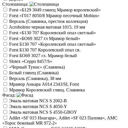
Столешница:
Forst «Б129 3049 глянец Мрамор королевский»
Forst «Г017 8050/8 Мрамор песочный Mobius»
Версаль (Славянка, престиж коллекция)
Acroboleno черная матовая 1015, 19 мм
Forst «Б130 707 Королевский опал светлый»
Forst «БО69 3027 гл Мрамор белый»
Forst Б130 707 «Королевский опал светлый»
Forst Б130 707 Королевский опал св.
Forst БО69 3027 гл. Мрамор белый
Slotex «Ceppo 8457/S»
«Черный Тунис» (Славянка)
Белый глянец (Славянка)
Версаль (Славянка), 38 мм
Мрамор Анкара А014 2343/SL Forst
Мрамор Королевский глянц. Славянка
Фасад:
Эмаль матовая NCS S 2002-B
Эмаль матовая NCS S 4050-Y
Эмаль матовая NCS S 4550-GBOY
Adilet «SF 015 Ниагара», Adilet «SF 023 Палома», АМС
«Торос бежевый MR 972-2»