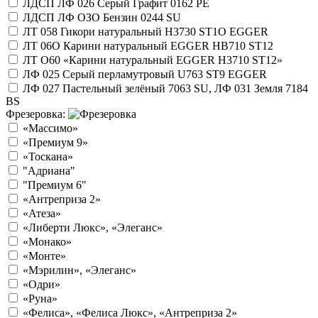
ЛДСП ЛФ 026 Серый Графит 0162 РЕ
ЛДСП ЛФ ОЗО Бензин 0244 SU
ЛТ 058 Гикори натуральный Н3730 ST1O EGGER
ЛТ 06О Карини натуральный EGGER HB710 ST12
ЛТ О60 «Карини натуральный EGGER H3710 ST12»
ЛФ 025 Серый перламутровый U763 ST9 EGGER
ЛФ 027 Пастельный зелёный 7063 SU, ЛФ 031 Земля 7184
BS
Фрезеровка:
«Массимо»
«Премиум 9»
«Тоскана»
"Адриана"
"Премиум 6"
«Антреприза 2»
«Атеза»
«Либерти Люкс», «Элеганс»
«Монако»
«Монте»
«Мэрилин», «Элеганс»
«Одри»
«Руна»
«Фелиса», «Фелиса Люкс», «Антреприза 2»