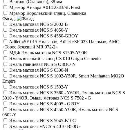
Версаль (Славянка), 38 мм
Мрамор Анкара А014 2343/SL Forst
Мрамор Королевский глянц. Славянка
Фасад:
Эмаль матовая NCS S 2002-B
Эмаль матовая NCS S 4050-Y
Эмаль матовая NCS S 4550-GBOY
Adilet «SF 015 Ниагара», Adilet «SF 023 Палома», АМС
«Торос бежевый MR 972-2»
МДФ Эмаль матовая NCS S1505-Y90R
Эмаль высокий глянец CS 010 Grigio Cemento
Эмаль глянцевая NCS S O3OO-N
Эмаль матовая NCS S 0300-N
Эмаль матовая NCS S 1002-Y50R, Smart Manhattan МО2O
Empire
Эмаль матовая NCS S 1502-Y
Эмаль матовая NCS S 3560 - Y6OR, Эмаль матовая NCS S
3010 - Y4OR, Эмаль матовая NCS S 7502 - G
Эмаль матовая NCS S 4005 - G2OY
Эмаль матовая NCS S 4550-Y90R, Эмаль матовая NCS
0502-Y
Эмаль матовая NCS S 5045-B10G
Эмаль матовая «NCS S 4010-B50G»