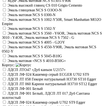
МДФ Эмаль матовая NCS S1505-Y90R
Эмаль высокий глянец CS 010 Grigio Cemento
Эмаль глянцевая NCS S O3OO-N
Эмаль матовая NCS S 0300-N
Эмаль матовая NCS S 1002-Y50R, Smart Manhattan МО2O
Empire
Эмаль матовая NCS S 1502-Y
Эмаль матовая NCS S 3560 - Y6OR, Эмаль матовая NCS S
3010 - Y4OR, Эмаль матовая NCS S 7502 - G
Эмаль матовая NCS S 4005 - G2OY
Эмаль матовая NCS S 4550-Y90R, Эмаль матовая NCS
0502-Y
Эмаль матовая NCS S 5045-B10G
Эмаль матовая «NCS S 4010-B50G»
Корпус:
ЛДСП ЛТО47 «Дуб каньон U2157»
ЛДСП ЛФ 024 Кашемир серый ECGER U702 ST9
ЛДСП ЛТ 058 Гикори натуральный Н3730 ST10 Egger
ЛДСП ЛТ 060 Карини натуральный H3710 ST12 Egger
ЛДСП ЛФ 001 Белый
ЛДСП ЛФ 001 Белый, ЛДСП ЛТ 017 Дуб Сантана
золотистый
ЛДСП ЛФ 024 Кашемир серый U702 ST9 Egger