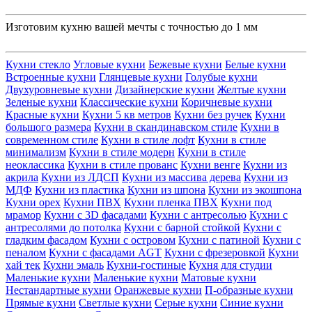
Изготовим кухню вашей мечты с точностью до 1 мм
Кухни стекло
Угловые кухни
Бежевые кухни
Белые кухни
Встроенные кухни
Глянцевые кухни
Голубые кухни
Двухуровневые кухни
Дизайнерские кухни
Желтые кухни
Зеленые кухни
Классические кухни
Коричневые кухни
Красные кухни
Кухни 5 кв метров
Кухни без ручек
Кухни
большого размера
Кухни в скандинавском стиле
Кухни в
современном стиле
Кухни в стиле лофт
Кухни в стиле
минимализм
Кухни в стиле модерн
Кухни в стиле
неоклассика
Кухни в стиле прованс
Кухни венге
Кухни из
акрила
Кухни из ЛДСП
Кухни из массива дерева
Кухни из
МДФ
Кухни из пластика
Кухни из шпона
Кухни из экошпона
Кухни орех
Кухни ПВХ
Кухни пленка ПВХ
Кухни под
мрамор
Кухни с 3D фасадами
Кухни с антресолью
Кухни с
антресолями до потолка
Кухни с барной стойкой
Кухни с
гладким фасадом
Кухни с островом
Кухни с патиной
Кухни с
пеналом
Кухни с фасадами AGT
Кухни с фрезеровкой
Кухни
хай тек
Кухни эмаль
Кухни-гостиные
Кухня для студии
Маленькие кухни
Маленькие кухни
Матовые кухни
Нестандартные кухни
Оранжевые кухни
П-образные кухни
Прямые кухни
Светлые кухни
Серые кухни
Синие кухни