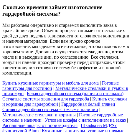
Сколько времени займет изготовление
гардеробной системы?
Мы работаем оперативно и стараемся выполнить заказ в
кратчайшие сроки. Обычно процесс занимает от нескольких
дней до двух недель в зависимости от сложности конструкции
и наличия материалов. Если вам нужно срочное
изготовление, мы сделаем все возможное, чтобы помочь вам в
хорошем темпе. Доставка осуществляется ежедневно, в том
числе и в выходные дни, по согласованию. Все стеллажи,
модули и панели проходят проверку перед отправкой, чтобы
клиент получил готовую систему без дефектов и в полной
комплектации.
Купить кухонные гарнитуры и мебель для дома
|
Готовые
гарнитуры для гостиной
|
Металлические стеллажи и тумбы в
прихожую
|
Белая гардеробная система (панели и стеллажи)
|
Сетчатые системы хранения для гардероба
|
Купить стеллажи
и корзины для гардеробной
|
Гардеробная белый глянец
|
Синяя гардеробная система «Томас» в наличии
|
Металлические стеллажи и корзины
|
Готовые гардеробные
системы в наличии
|
Угловые шкафы с наполнением на заказ
|
Распашные шкафы от производителя
|
Шкафы из МДФ с
фурнитурой Blum
|
Кухонные гарнитуры, угловые и прямые
|