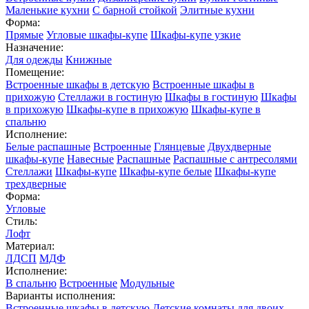
Маленькие кухни
С барной стойкой
Элитные кухни
Форма:
Прямые
Угловые шкафы-купе
Шкафы-купе узкие
Назначение:
Для одежды
Книжные
Помещение:
Встроенные шкафы в детскую
Встроенные шкафы в
прихожую
Стеллажи в гостиную
Шкафы в гостиную
Шкафы
в прихожую
Шкафы-купе в прихожую
Шкафы-купе в
спальню
Исполнение:
Белые распашные
Встроенные
Глянцевые
Двухдверные
шкафы-купе
Навесные
Распашные
Распашные с антресолями
Стеллажи
Шкафы-купе
Шкафы-купе белые
Шкафы-купе
трехдверные
Форма:
Угловые
Стиль:
Лофт
Материал:
ЛДСП
МДФ
Исполнение:
В спальню
Встроенные
Модульные
Варианты исполнения:
Встроенные шкафы в детскую
Детские комнаты для двоих