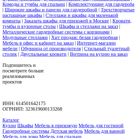
Комоды и тумбы для спальни
|
Комплектующие для гардероба
|
Широкие шкафы и панели для гардеробной
|
Трехстворчатые
распашные шкафы
|
Стеллажи и шкафы для маленькой
комнаты
|
Заказать шкафы для прихожей в Москве
|
Кровати,
тумбы и кухонные столы
|
Шкафы и стеллажи на заказ
|
Металлические гардеробные системы с корзинами
|
Модульные стеллажи
|
Хит продаж: белая гардеробная
|
Мебель в офис и кабинет на заказ
|
Интернет-магазин
мебели
|
Обувница от производителя
|
Стильный туалетный
столик
|
Двуспальные кровати
|
Витрина на кухню на заказ
Подпишитесь
и
посмотрите больше
реализованных
проектов
ИНН: 614501642175
ОГРНИП: 323619600133268
Каталог
Кухни
Шкафы
Мебель в прихожую
Мебель для гостиной
Гардеробные системы
Детская мебель
Мебель для ванной
Мебель для дома
Мебель для спальни