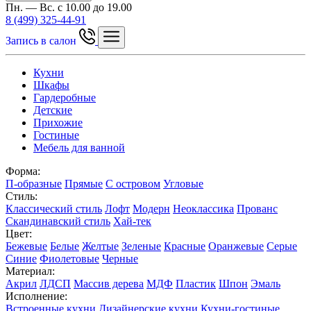
Пн. — Вс. с 10.00 до 19.00
8 (499) 325-44-91
Запись в салон
Кухни
Шкафы
Гардеробные
Детские
Прихожие
Гостиные
Мебель для ванной
Форма:
П-образные
Прямые
С островом
Угловые
Стиль:
Классический стиль
Лофт
Модерн
Неоклассика
Прованс
Скандинавский стиль
Хай-тек
Цвет:
Бежевые
Белые
Желтые
Зеленые
Красные
Оранжевые
Серые
Синие
Фиолетовые
Черные
Материал:
Акрил
ЛДСП
Массив дерева
МДФ
Пластик
Шпон
Эмаль
Исполнение:
Встроенные кухни
Дизайнерские кухни
Кухни-гостиные